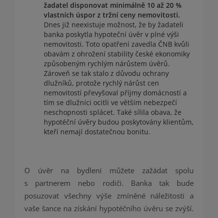
žadatel disponovat minimálně 10 až 20 %
vlastních úspor z tržní ceny nemovitosti.
Dnes již neexistuje možnost, že by žadateli
banka poskytla hypoteční úvěr v plné výši
nemovitosti. Toto opatření zavedla ČNB kvůli
obavám z ohrožení stability české ekonomiky
způsobeným rychlým nárůstem úvěrů.
Zároveň se tak stalo z důvodu ochrany
dlužníků, protože rychlý nárůst cen
nemovitostí převyšoval příjmy domácností a
tím se dlužníci ocitli ve větším nebezpečí
neschopnosti splácet. Také sílila obava, že
hypotéční úvěry budou poskytovány klientům,
kteří nemají dostatečnou bonitu.
O úvěr na bydlení můžete zažádat spolu
s partnerem nebo rodiči. Banka tak bude
posuzovat všechny výše zmíněné náležitosti a
vaše šance na získání hypotéčního úvěru se zvýší.