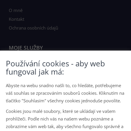
O mně
Kontakt
Ochrana osobních údajů
MOJE SLUŽBY
Používání cookies - aby web
Chci prodat nemovitost
fungoval jak má:
Nabídka nemovitostí
Abyste na webu snadno našli to, co hledáte, potřebujeme
JAK PRACUJI
váš souhlas se zpracováním souborů cookies. Kliknutím na
tlačítko "Souhlasím" všechny cookies jednoduše povolíte.
O mně
Cookies jsou malé soubory, které se ukládají ve vašem
Jak pracuji
prohlížeči. Podle nich vás na našem webu poznáme a
zobrazíme vám web tak, aby všechno fungovalo správně a