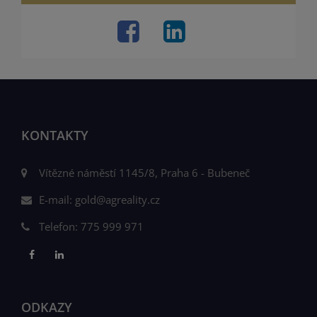
KONTAKTY
Vítězné náměstí 1145/8, Praha 6 - Bubeneč
E-mail:
gold@agreality.cz
Telefon:
775 999 971
ODKAZY