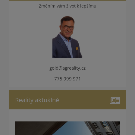
Změním vám život k lepšímu
gold@agreality.cz
775 999 971
Reality aktuálně