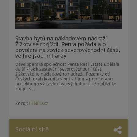
Stavba bytů na nákladovém nádraží
Žižkov se rozjíždí. Penta požádala o
povolení na zbytek severovýchodní části,
ve hře jsou miliardy
Developerská společnost Penta Real Estate udělala
další krok k zastavění severovýchodní části
žižkovského nákladového nádraží. Pozemky od
Českých drah koupila vloni v říjnu – první etapu
projektu na výstavbu bytových domů už nabízí ke
koupi, s...
Zdroj:
IHNED.cz
Sociální sítě