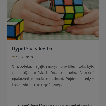
Hypotéka v kostce
15. 2. 2019
O hypotékách a jejich nových pravidlech toho bylo
v minulých měsících řečeno mnoho. Nicméně
opakování je matka moudrosti. Pojďme si tedy v
kostce shrnout to nejdůležitější.
Zapůjčená částka od banky nesmí překročit