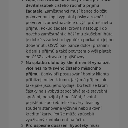
devítinásobek čistého ročního příjmu
žadatele.
Zaměstnanci musí bance doložit
potvrzenou kopii výplatní pásky a rovněž i
potvrzení zaměstnavatele o výši průměrného
příjmu. Pokud žadatel zrovna nastoupil do
nového zaměstnání a běží mu zkušební lhůta,
je dobré s žádostí o hypotéku počkat do jejího
doběhnutí. OSVČ pak bance doloží přiznání
k dani z příjmů a také potvrzení o výši plateb
od ČSSZ a zdravotní pojišťovny.
Na splátku dluhu by klient neměl vynaložit
více než 45 % svého čistého měsíčního
příjmu
. Banky při posuzování bonity klienta
přihlížejí nejen k tomu, jaký má příjem, ale
také jaké jsou jeho výdaje. Do těch se krom
částky na živobytí započítává také stavební
spoření, penzijní připojištění, životní
pojištění, spotřebitelské úvěry, leasing,
soudem stanovené výživné nebo aktivní
kreditní karty. Potíže může způsobit
využívaný kontokorent na účtu.
Pro úspěšné dosažení hypotéky musí