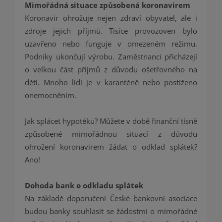
Mimořádná situace způsobená koronavirem
Koronavir ohrožuje nejen zdraví obyvatel, ale i
zdroje jejich příjmů. Tisíce provozoven bylo
uzavřeno nebo funguje v omezeném režimu.
Podniky ukončují výrobu. Zaměstnanci přicházejí
o velkou část příjmů z důvodu ošetřovného na
děti. Mnoho lidí je v karanténě nebo postiženo
onemocněním.
Jak splácet hypotéku? Můžete v době finanční tísně
způsobené mimořádnou situací z důvodu
ohrožení koronavirem žádat o odklad splátek?
Ano!
Dohoda bank o odkladu splátek
Na základě doporučení České bankovní asociace
budou banky souhlasit se žádostmi o mimořádné