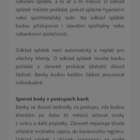
odložení splátek, a to až o tři měsíce. O odklad
splátek můžete požádat, pokud splácíte hypoteční
nebo spotřebitelský úvěr. Na odklad splátek
budou přistupovat i stavební spořitelny nebo
nebankovní společnosti.
Odklad splátek není automatický a neplatí pro
všechny klienty. O odklad splátek musíte banku
požádat a zároveň prokázat (doložit) důvod
žádosti. Banky budou každou žádost posuzovat
individuálně.
Sporné body v postupech bank
Banky se dosud neshodly na postupu, zda budou
klientům po dobu tří měsíců účtovat úroky
z úvěru a další poplatky. Zároveň nepanuje shoda
ohledně možného zápisu do bankovního registru.
Odklad splátek z důvodu koronaviru se podle