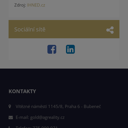
Zdroj:
IHNED.cz
Sociální sítě
KONTAKTY
Vítězné náměstí 1145/8, Praha 6 - Bubeneč
E-mail:
gold@agreality.cz