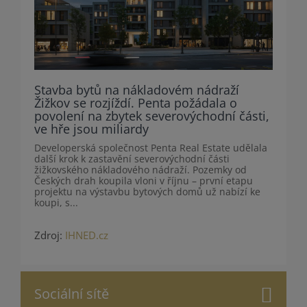
Stavba bytů na nákladovém nádraží
Žižkov se rozjíždí. Penta požádala o
povolení na zbytek severovýchodní části,
ve hře jsou miliardy
Developerská společnost Penta Real Estate udělala
další krok k zastavění severovýchodní části
žižkovského nákladového nádraží. Pozemky od
Českých drah koupila vloni v říjnu – první etapu
projektu na výstavbu bytových domů už nabízí ke
koupi, s...
Zdroj:
IHNED.cz
Sociální sítě