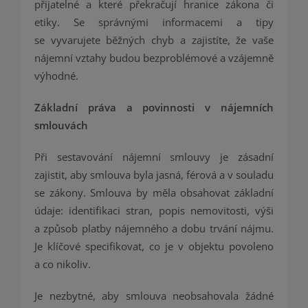
přijatelné a které překračují hranice zákona či
etiky. Se správnými informacemi a tipy
se vyvarujete běžných chyb a zajistíte, že vaše
nájemní vztahy budou bezproblémové a vzájemně
výhodné.
Základní práva a povinnosti v nájemních
smlouvách
Při sestavování nájemní smlouvy je zásadní
zajistit, aby smlouva byla jasná, férová a v souladu
se zákony. Smlouva by měla obsahovat základní
údaje: identifikaci stran, popis nemovitosti, výši
a způsob platby nájemného a dobu trvání nájmu.
Je klíčové specifikovat, co je v objektu povoleno
a co nikoliv.
Je nezbytné, aby smlouva neobsahovala žádné