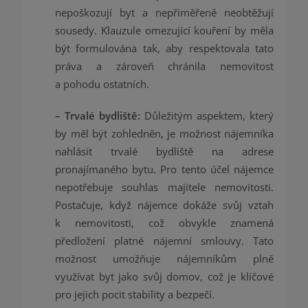
nepoškozují byt a nepřiměřeně neobtěžují
sousedy. Klauzule omezující kouření by měla
být formulována tak, aby respektovala tato
práva a zároveň chránila nemovitost
a pohodu ostatních.
– Trvalé bydliště:
Důležitým aspektem, který
by měl být zohledněn, je možnost nájemníka
nahlásit trvalé bydliště na adrese
pronajímaného bytu. Pro tento účel nájemce
nepotřebuje souhlas majitele nemovitosti.
Postačuje, když nájemce dokáže svůj vztah
k nemovitosti, což obvykle znamená
předložení platné nájemní smlouvy. Tato
možnost umožňuje nájemníkům plně
využívat byt jako svůj domov, což je klíčové
pro jejich pocit stability a bezpečí.