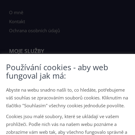
O mně
Kontakt
Ochrana osobních údajů
MOJE SLUŽBY
Používání cookies - aby web
Chci prodat nemovitost
fungoval jak má:
Nabídka nemovitostí
Abyste na webu snadno našli to, co hledáte, potřebujeme
JAK PRACUJI
váš souhlas se zpracováním souborů cookies. Kliknutím na
tlačítko "Souhlasím" všechny cookies jednoduše povolíte.
O mně
Cookies jsou malé soubory, které se ukládají ve vašem
Jak pracuji
prohlížeči. Podle nich vás na našem webu poznáme a
zobrazíme vám web tak, aby všechno fungovalo správně a