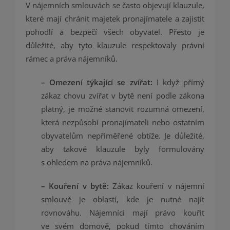
V nájemních smlouvách se často objevují klauzule,
které mají chránit majetek pronajímatele a zajistit
pohodlí a bezpečí všech obyvatel. Přesto je
důležité, aby tyto klauzule respektovaly právní
rámec a práva nájemníků.
– Omezení týkající se zvířat:
I když přímý
zákaz chovu zvířat v bytě není podle zákona
platný, je možné stanovit rozumná omezení,
která nezpůsobí pronajímateli nebo ostatním
obyvatelům nepřiměřené obtíže. Je důležité,
aby takové klauzule byly formulovány
s ohledem na práva nájemníků.
– Kouření v bytě:
Zákaz kouření v nájemní
smlouvě je oblastí, kde je nutné najít
rovnováhu. Nájemníci mají právo kouřit
ve svém domově, pokud tímto chováním