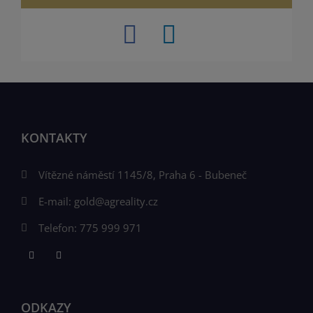
KONTAKTY
Vítězné náměstí 1145/8, Praha 6 - Bubeneč
E-mail:
gold@agreality.cz
Telefon:
775 999 971
ODKAZY