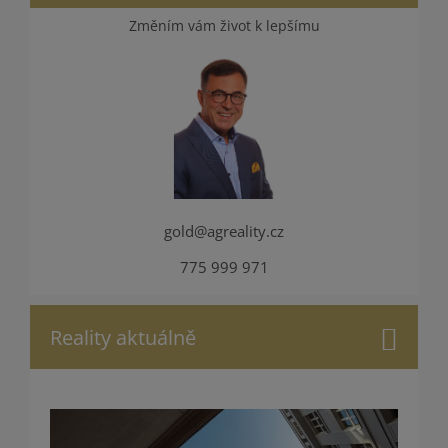
Změním vám život k lepšímu
gold@agreality.cz
775 999 971
Reality aktuálně