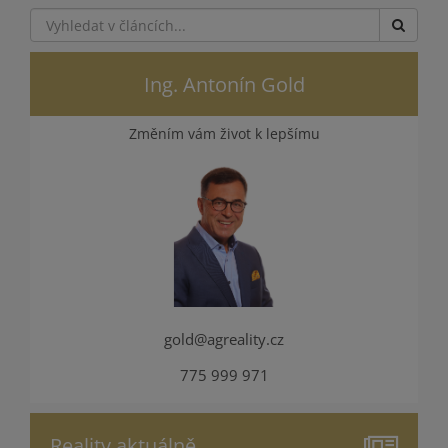
Ing. Antonín Gold
Změním vám život k lepšímu
gold@agreality.cz
775 999 971
Reality aktuálně