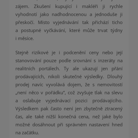
zájem. Zkušení kupující i makléři ji rychle
vyhodnotí jako nadhodnocenou a jednoduše ji
přeskočí. Místo vyjednávání tak přichází ticho
a postupné vyčkávání, které může trvat týdny
i měsíce.
Stejně rizikové je i podcenění ceny nebo její
stanovování pouze podle srovnání s inzeráty na
realitních portálech. Ty ale ukazují jen přání
prodávajících, nikoli skutečné výsledky. Dlouhý
prodej navíc vyvolává dojem, že s nemovitostí
„není něco v pořádku“, což zvyšuje tlak na slevu
a oslabuje vyjednávací pozici prodávajícího.
Výsledkem pak často není jen zbytečně ztracený
čas, ale také nižší konečná cena, než jaké bylo
možné dosáhnout při správném nastavení hned
na začátku.