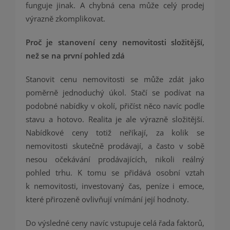
funguje jinak. A chybná cena může celý prodej
výrazně zkomplikovat.
Proč je stanovení ceny nemovitosti složitější,
než se na první pohled zdá
Stanovit cenu nemovitosti se může zdát jako
poměrně jednoduchý úkol. Stačí se podívat na
podobné nabídky v okolí, přičíst něco navíc podle
stavu a hotovo. Realita je ale výrazně složitější.
Nabídkové ceny totiž neříkají, za kolik se
nemovitosti skutečně prodávají, a často v sobě
nesou očekávání prodávajících, nikoli reálný
pohled trhu. K tomu se přidává osobní vztah
k nemovitosti, investovaný čas, peníze i emoce,
které přirozeně ovlivňují vnímání její hodnoty.
Do výsledné ceny navíc vstupuje celá řada faktorů,