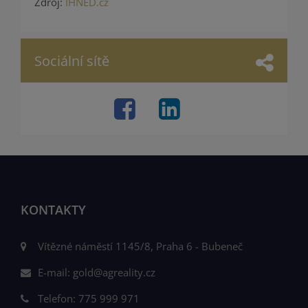
Zdroj:
IHNED.cz
Sociální sítě
KONTAKTY
Vítězné náměstí 1145/8, Praha 6 - Bubeneč
E-mail:
gold@agreality.cz
Telefon:
775 999 971