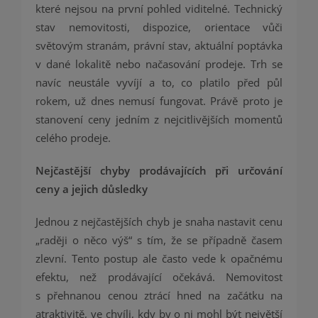
které nejsou na první pohled viditelné. Technický
stav nemovitosti, dispozice, orientace vůči
světovým stranám, právní stav, aktuální poptávka
v dané lokalitě nebo načasování prodeje. Trh se
navíc neustále vyvíjí a to, co platilo před půl
rokem, už dnes nemusí fungovat. Právě proto je
stanovení ceny jedním z nejcitlivějších momentů
celého prodeje.
Nejčastější chyby prodávajících při určování
ceny a jejich důsledky
Jednou z nejčastějších chyb je snaha nastavit cenu
„raději o něco výš“ s tím, že se případně časem
zlevní. Tento postup ale často vede k opačnému
efektu, než prodávající očekává. Nemovitost
s přehnanou cenou ztrácí hned na začátku na
atraktivitě, ve chvíli, kdy by o ni mohl být největší