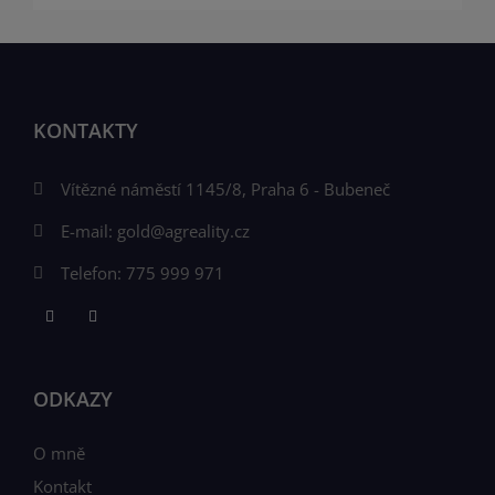
KONTAKTY
Vítězné náměstí 1145/8, Praha 6 - Bubeneč
E-mail:
gold@agreality.cz
Telefon:
775 999 971
ODKAZY
O mně
Kontakt