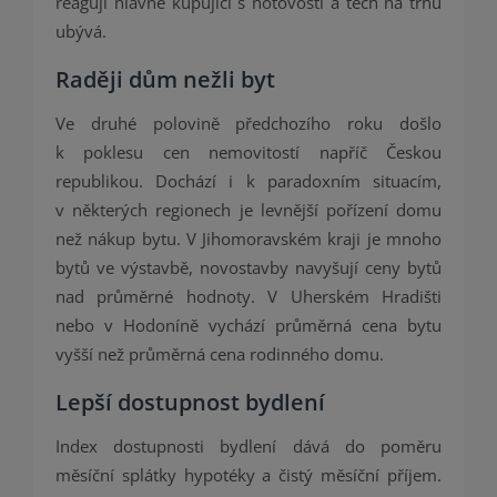
reagují hlavně kupující s hotovostí a těch na trhu
ubývá.
Raději dům nežli byt
Ve druhé polovině předchozího roku došlo
k poklesu cen nemovitostí napříč Českou
republikou. Dochází i k paradoxním situacím,
v některých regionech je levnější pořízení domu
než nákup bytu. V Jihomoravském kraji je mnoho
bytů ve výstavbě, novostavby navyšují ceny bytů
nad průměrné hodnoty. V Uherském Hradišti
nebo v Hodoníně vychází průměrná cena bytu
vyšší než průměrná cena rodinného domu.
Lepší dostupnost bydlení
Index dostupnosti bydlení dává do poměru
měsíční splátky hypotéky a čistý měsíční příjem.