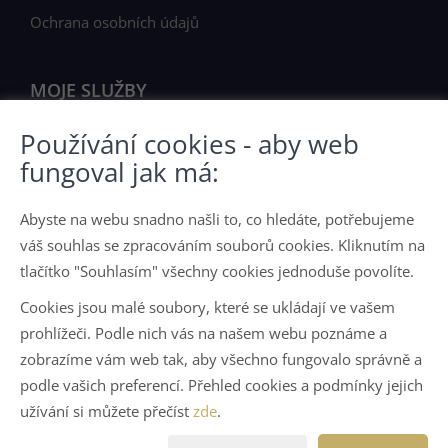
Ochrana osobních údajů
MOJE SLUŽBY
Používání cookies - aby web
Chci prodat nemovitost
fungoval jak má:
Nabídka nemovitostí
Abyste na webu snadno našli to, co hledáte, potřebujeme
JAK PRACUJI
váš souhlas se zpracováním souborů cookies. Kliknutím na
tlačítko "Souhlasím" všechny cookies jednoduše povolíte.
O mně
Cookies jsou malé soubory, které se ukládají ve vašem
Jak pracuji
prohlížeči. Podle nich vás na našem webu poznáme a
zobrazíme vám web tak, aby všechno fungovalo správně a
podle vašich preferencí. Přehled cookies a podmínky jejich
Vytvořeno v systému
CHYTRÝ WEB MAKLÉŘE
užívání si můžete přečíst
zde
.
Tomawell s.r.o. © 2026