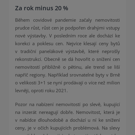
Za rok minus 20 %
Během covidové pandemie začaly nemovitosti
prudce růst, růst cen je podpořen drahými vstupy
nové výstavby. V posledním roce ale dochází ke
korekci a poklesu cen. Nejvíce klesají ceny bytů
v tradiční panelákové výstavbě, které neprošly
rekonstrukcí. Obecně se dá hovořit o snížení cen
nemovitostí přibližně o pětinu, ale trend se liší
napříč regiony. Například srovnatelné byty v Brně
o velikosti 3+1 se nyní prodávají o více než milion
levněji, oproti roku 2021.
Pozor na nabízení nemovitostí po slevě, kupující
na inzerát nereagují dobře. Nemovitost, která je
v nabídce dlouhodobě a dochází u ní ke snížení
ceny, je v očích kupujících problémová. Na slevy