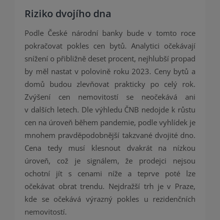
Riziko dvojího dna
Podle České národní banky bude v tomto roce
pokračovat pokles cen bytů. Analytici očekávají
snížení o přibližně deset procent, nejhlubší propad
by měl nastat v polovině roku 2023. Ceny bytů a
domů budou zlevňovat prakticky po celý rok.
Zvýšení cen nemovitostí se neočekává ani
v dalších letech. Dle výhledu ČNB nedojde k růstu
cen na úroveň během pandemie, podle vyhlídek je
mnohem pravděpodobnější takzvané dvojité dno.
Cena tedy musí klesnout dvakrát na nízkou
úroveň, což je signálem, že prodejci nejsou
ochotní jít s cenami níže a teprve poté lze
očekávat obrat trendu. Nejdražší trh je v Praze,
kde se očekává výrazný pokles u rezidenčních
nemovitostí.