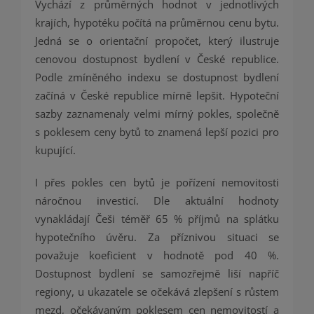
Vychází z průměrných hodnot v jednotlivých
krajích, hypotéku počítá na průměrnou cenu bytu.
Jedná se o orientační propočet, který ilustruje
cenovou dostupnost bydlení v České republice.
Podle zmíněného indexu se dostupnost bydlení
začíná v České republice mírně lepšit. Hypoteční
sazby zaznamenaly velmi mírný pokles, společně
s poklesem ceny bytů to znamená lepší pozici pro
kupující.
I přes pokles cen bytů je pořízení nemovitosti
náročnou investicí. Dle aktuální hodnoty
vynakládají Češi téměř 65 % příjmů na splátku
hypotečního úvěru. Za příznivou situaci se
považuje koeficient v hodnotě pod 40 %.
Dostupnost bydlení se samozřejmě liší napříč
regiony, u ukazatele se očekává zlepšení s růstem
mezd, očekávaným poklesem cen nemovitostí a