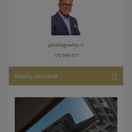
gold@agreality.cz
775 999 971
Reality aktuálně