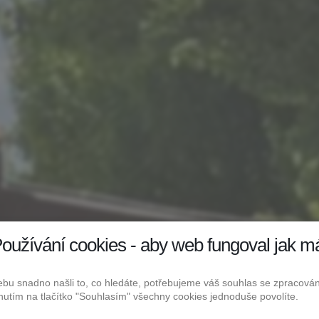
oužívání cookies - aby web fungoval jak m
zdecký areál Úžic
bu snadno našli to, co hledáte, potřebujeme váš souhlas se zpracov
knutím na tlačítko "Souhlasím" všechny cookies jednoduše povolíte.