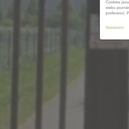
Cookies jsou
webu poznám
preferencí. 
Nastavení