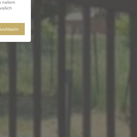
na našem
vašich
Souhlasím