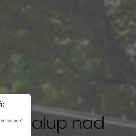
á:
e u Kralup nad
áním souborů