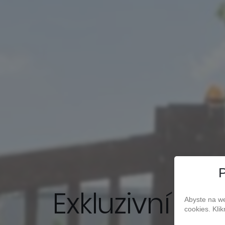
P
Exkluzivní je
Abyste na we
cookies. Kli