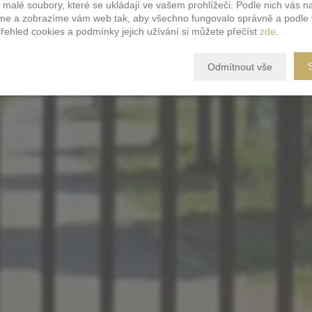
 malé soubory, které se ukládají ve vašem prohlížeči. Podle nich vás 
Vltavou
e a zobrazíme vám web tak, aby všechno fungovalo správně a podle 
Přehled cookies a podmínky jejich užívání si můžete přečíst
zde
.
Odmítnout vše